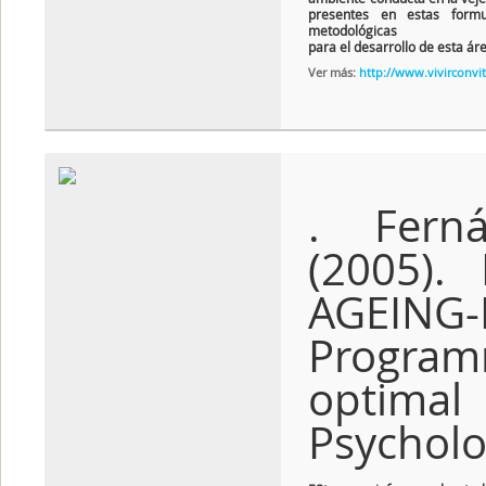
presentes en estas formul
metodológicas
para el desarrollo de esta ár
Ver más:
http://www.vivirconvi
. Ferná
(2005). 
AGEING-
Progra
optima
Psycholog