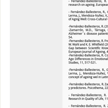
- Fernández-Ballesteros, R.
research on ageing. European 
- Fernández-Ballesteros, R., G
Lerma, J., Mendoza-Nuñez, V.,
of Aging Well: Cross-Cultural
-Fernández-Ballesteros, R. (2
-Zamarrón, M.D., Tárraga, 
Alzheimer´s disease patients
54.
-Fernandez-Ballesteros, R. Fren
W. Wahl and K. E. Whitfield (2
Gap between Scientific Knowl
European Journal of Ageing, 
-Fernández-Ballesteros, R. Cob
Age Differences in Emotiona
Studies, 11, 517-521.
-Fernández-Ballesteros, R., G
Lerma, J., Mendoza-Nuñez, V.
concept of ageing wel in Lat
-Fernández-Ballesteros, R. Zam
y predictores. Psicothema, 22
- Fernández-Ballesteros, R.
Research in Quality of Life, 1
- Fernández-Ballesteros, R. 