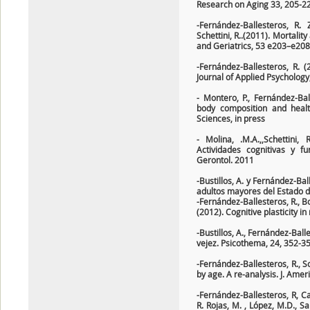
Research on Aging 33, 205-2
-Fernández-Ballesteros, R. 
Schettini, R..(2011). Mortalit
and Geriatrics, 53 e203–e208
-Fernández-Ballesteros, R. 
Journal of Applied Psychology,
- Montero, P., Fernández-Ba
body composition and healt
Sciences, in press
- Molina, .M.A.,,Schettini,
Actividades cognitivas y 
Gerontol. 2011
-Bustillos, A. y Fernández-Ba
adultos mayores del Estado d
-Fernández-Ballesteros, R., Bot
(2012). Cognitive plasticity i
-Bustillos, A., Fernández-Balle
vejez. Psicothema, 24, 352-35
-Fernández-Ballesteros, R., S
by age. A re-analysis. J. Amer
-Fernández-Ballesteros, R, Ca
R. Rojas, M. , López, M.D., S